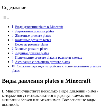
Содержание
Виды давления plates в Minecraft
Деревянные pressure plates
Железные pressure plates
Каменные pressure plates
Весовые pressure plates
Золотые pressure plates
Ледяные pressure plates
Применение pressure plates в редстоун схемах
Активация с помощью pressure plates
Сложные редстоун устройства с использованием pressure
plates
Виды давления plates в Minecraft
В Minecraft существует несколько видов давлений (plates),
которые могут использоваться в редстоун схемах для
активации блоков или механизмов. Вот основные виды
давлений: