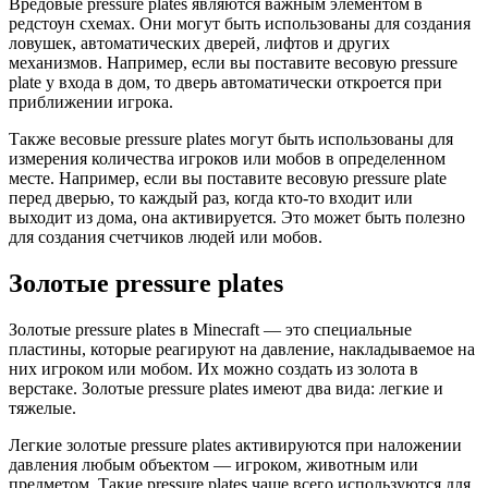
Вредовые pressure plates являются важным элементом в
редстоун схемах. Они могут быть использованы для создания
ловушек, автоматических дверей, лифтов и других
механизмов. Например, если вы поставите весовую pressure
plate у входа в дом, то дверь автоматически откроется при
приближении игрока.
Также весовые pressure plates могут быть использованы для
измерения количества игроков или мобов в определенном
месте. Например, если вы поставите весовую pressure plate
перед дверью, то каждый раз, когда кто-то входит или
выходит из дома, она активируется. Это может быть полезно
для создания счетчиков людей или мобов.
Золотые pressure plates
Золотые pressure plates в Minecraft — это специальные
пластины, которые реагируют на давление, накладываемое на
них игроком или мобом. Их можно создать из золота в
верстаке. Золотые pressure plates имеют два вида: легкие и
тяжелые.
Легкие золотые pressure plates активируются при наложении
давления любым объектом — игроком, животным или
предметом. Такие pressure plates чаще всего используются для