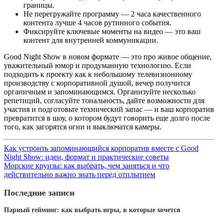
границы.
Не перегружайте программу — 2 часа качественного
контента лучше 4 часов рутинного события.
Фиксируйте ключевые моменты на видео — это ваш
контент для внутренней коммуникации.
Good Night Show в новом формате — это про живое общение,
уважительный юмор и продуманную технологию. Если
подходить к проекту как к небольшому телевизионному
производству с корпоративной душой, вечер получится
органичным и запоминающимся. Организуйте несколько
репетиций, согласуйте тональность, дайте возможности для
участия и подготовьте технический запас — и ваш корпоратив
превратится в шоу, о котором будут говорить еще долго после
того, как загорятся огни и выключатся камеры.
Как устроить запоминающийся корпоратив вместе с Good
Night Show: идеи, формат и практические советы
Морские круизы: как выбрать, чем заняться и что
действительно важно знать перед отплытием
Последние записи
Парный гейминг: как выбрать игры, в которые хочется