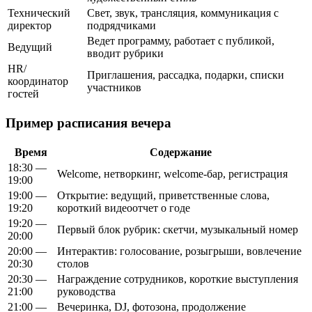
Технический
Свет, звук, трансляция, коммуникация с
директор
подрядчиками
Ведет программу, работает с публикой,
Ведущий
вводит рубрики
HR/
Приглашения, рассадка, подарки, списки
координатор
участников
гостей
Пример расписания вечера
Время
Содержание
18:30 —
Welcome, нетворкинг, welcome-бар, регистрация
19:00
19:00 —
Открытие: ведущий, приветственные слова,
19:20
короткий видеоотчет о годе
19:20 —
Первый блок рубрик: скетчи, музыкальный номер
20:00
20:00 —
Интерактив: голосование, розыгрыши, вовлечение
20:30
столов
20:30 —
Награждение сотрудников, короткие выступления
21:00
руководства
21:00 —
Вечеринка, DJ, фотозона, продолжение