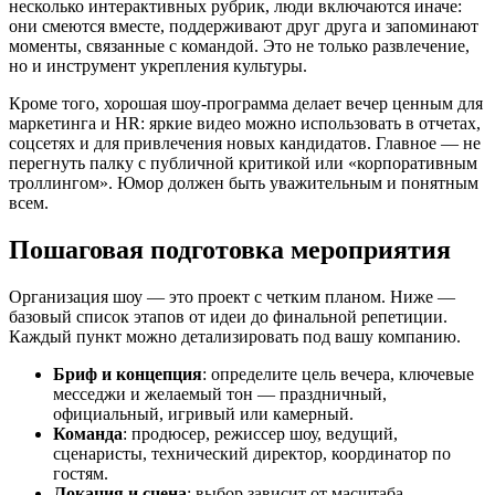
несколько интерактивных рубрик, люди включаются иначе:
они смеются вместе, поддерживают друг друга и запоминают
моменты, связанные с командой. Это не только развлечение,
но и инструмент укрепления культуры.
Кроме того, хорошая шоу-программа делает вечер ценным для
маркетинга и HR: яркие видео можно использовать в отчетах,
соцсетях и для привлечения новых кандидатов. Главное — не
перегнуть палку с публичной критикой или «корпоративным
троллингом». Юмор должен быть уважительным и понятным
всем.
Пошаговая подготовка мероприятия
Организация шоу — это проект с четким планом. Ниже —
базовый список этапов от идеи до финальной репетиции.
Каждый пункт можно детализировать под вашу компанию.
Бриф и концепция
: определите цель вечера, ключевые
месседжи и желаемый тон — праздничный,
официальный, игривый или камерный.
Команда
: продюсер, режиссер шоу, ведущий,
сценаристы, технический директор, координатор по
гостям.
Локация и сцена
: выбор зависит от масштаба —