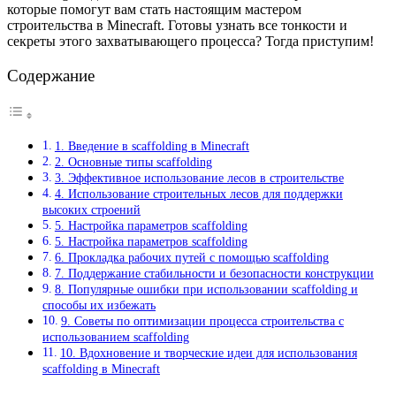
которые помогут вам стать настоящим мастером
строительства в Minecraft. Готовы узнать все тонкости и
секреты этого захватывающего процесса? Тогда приступим!
Содержание
1. Введение в scaffolding в Minecraft
2. Основные типы scaffolding
3. Эффективное использование лесов в строительстве
4. Использование строительных лесов для поддержки
высоких строений
5. Настройка параметров scaffolding
5. Настройка параметров scaffolding
6. Прокладка рабочих путей с помощью scaffolding
7. Поддержание стабильности и безопасности конструкции
8. Популярные ошибки при использовании scaffolding и
способы их избежать
9. Советы по оптимизации процесса строительства с
использованием scaffolding
10. Вдохновение и творческие идеи для использования
scaffolding в Minecraft