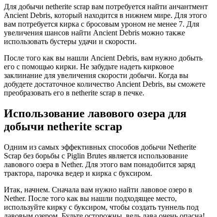
Для добычи netherite scrap вам потребуется найти анчантмент
Ancient Debris, который находится в нижнем мире. Для этого
вам потребуется кирка с бросовым уроном не менее 7. Для
увеличения шансов найти Ancient Debris можно также
использовать бустеры удачи и скорости.
После того как вы нашли Ancient Debris, вам нужно добыть
его с помощью кирки. Не забудьте надеть кирковое
заклинание для увеличения скорости добычи. Когда вы
добудете достаточное количество Ancient Debris, вы сможете
преобразовать его в netherite scrap в печке.
Использование лавового озера для
добычи netherite scrap
Одним из самых эффективных способов добычи Netherite
Scrap без борьбы с Piglin Brutes является использование
лавового озера в Nether. Для этого вам понадобится заряд
трактора, парочка ведер и кирка с буксиром.
Итак, начнем. Сначала вам нужно найти лавовое озеро в
Nether. После того как вы нашли подходящее место,
используйте кирку с буксиром, чтобы создать туннель под
лавовым озером. Будьте осторожны, ведь лава очень опасна!