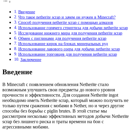
Введение
Что такое netherite scrap и зачем он нужен в Minecraft?
Способ получения netherite scrap с помощью алмазов
Использование горячего стриптиза для добычи netherite scrap
Исследование нижнего мира для получения netherite scrap
Обмен с пиглинами для получения netherite scrap
Использование кирок на блоках минеральных руд
Использование лавового озера для добычи netherite scrap
Использование торговцев для получения netherite scrap
Заключение
Введение
В Minecraft с появлением обновления Netherite стало
возможным улучшить свои предметы до нового уровня
прочности и эффективности. Для создания Netherite ingot
необходимо иметь Netherite scrap, который можно получить не
только путем сражения с мобами в Nether, но и через другие
способы без борьбы с piglin brutes. В этой статье мы
рассмотрим несколько эффективных методов добычи Netherite
scrap без лишнего риска и траты времени на бои с
агрессивными мобами.