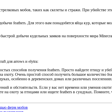
трелковых мобов, таких как скелеты и стражи. При убийстве эти
обычи feathers. Для этого вам понадобятся яйца кур, которые м
 быстрой добычи кудельных замков на поверхности мира Minecra
t для arrows и elytra:
стых способов получения feathers. Просто найдите птицу и убейт
на охоту. Очень простой способ получить большое количество feat
дуках, особенно в деревенских домах или различных поселениях
ений и обстоятельств. Если у вас нет времени или умения охоти
 на охоту за птицами или ищите feathers в сундуках. Помните, чт
мощью ферм мобов
дии выживания