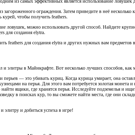
ко одним из самых эффективных является использование ловушек 
 загороженного ограждения. Затем приведите в неё несколько к
 курей, чтобы получить feathers.
ание ловушек, можно использовать другой способ. Найдите крупно
s для создания elytra.
 feathers для создания elytra и других нужных вам предметов в 
л и элитры в Майнкрафте. Вот несколько лучших способов, как 
перьев — это убивать куриц. Когда курица умирает, она оставля
узнецами на перья. Для этого вам потребуется золотая монета и
 найти ящики, где хранятся перья. Исследуйте подземелья и ищит
азведку в поисках кур, то вы сможете найти места, где они скл
и элитру и добиться успеха в игре!