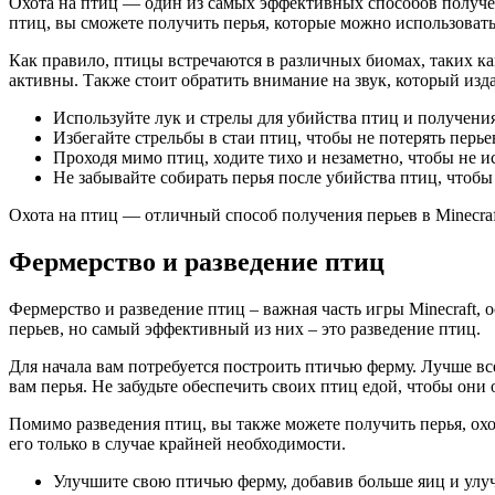
Охота на птиц — один из самых эффективных способов получения
птиц, вы сможете получить перья, которые можно использовать 
Как правило, птицы встречаются в различных биомах, таких как
активны. Также стоит обратить внимание на звук, который из
Используйте лук и стрелы для убийства птиц и получения
Избегайте стрельбы в стаи птиц, чтобы не потерять перье
Проходя мимо птиц, ходите тихо и незаметно, чтобы не и
Не забывайте собирать перья после убийства птиц, чтобы 
Охота на птиц — отличный способ получения перьев в Minecraf
Фермерство и разведение птиц
Фермерство и разведение птиц – важная часть игры Minecraft, 
перьев, но самый эффективный из них – это разведение птиц.
Для начала вам потребуется построить птичью ферму. Лучше вс
вам перья. Не забудьте обеспечить своих птиц едой, чтобы он
Помимо разведения птиц, вы также можете получить перья, охот
его только в случае крайней необходимости.
Улучшите свою птичью ферму, добавив больше яиц и улу