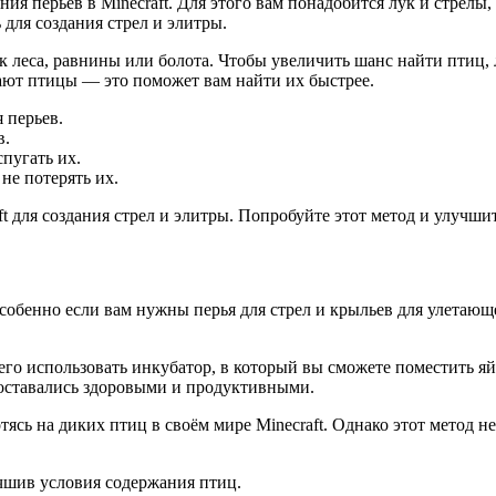
 перьев в Minecraft. Для этого вам понадобится лук и стрелы, 
для создания стрел и элитры.
 леса, равнины или болота. Чтобы увеличить шанс найти птиц, л
дают птицы — это поможет вам найти их быстрее.
 перьев.
в.
спугать их.
не потерять их.
t для создания стрел и элитры. Попробуйте этот метод и улучш
особенно если вам нужны перья для стрел и крыльев для улетающе
его использовать инкубатор, в который вы сможете поместить я
и оставались здоровыми и продуктивными.
ясь на диких птиц в своём мире Minecraft. Однако этот метод не
чшив условия содержания птиц.