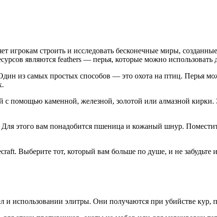
яет игрокам строить и исследовать бесконечные миры, созданные
урсов являются feathers — перья, которые можно использовать дл
. Один из самых простых способов — это охота на птиц. Перья мо
х.
ей с помощью каменной, железной, золотой или алмазной кирки. 
ы. Для этого вам понадобится пшеница и кожаный шнур. Помести
raft. Выберите тот, который вам больше по душе, и не забудьте и
трел и использовании элитры. Они получаются при убийстве кур, 