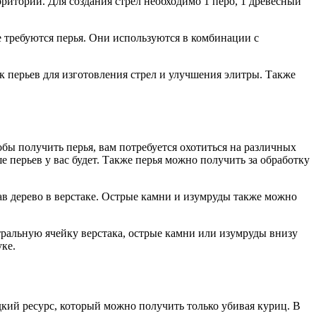
ритории. Для создания стрел необходимо 1 перо, 1 древесный
е требуются перья. Они используются в комбинации с
 перьев для изготовления стрел и улучшения элитры. Также
бы получить перья, вам потребуется охотиться на различных
е перьев у вас будет. Также перья можно получить за обработку
ав дерево в верстаке. Острые камни и изумруды также можно
нтральную ячейку верстака, острые камни или изумруды внизу
уке.
редкий ресурс, который можно получить только убивая куриц. В