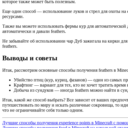
которое также может быть полезным.
Еще один способ — использование луков и стрел для охоты на с
ресурсами.
Также вы можете использовать фермы кур для автоматической д
автоматически и давали feathers.
Не забывайте об использовании чар Дуб зажигала на кирки для
feathers.
Выводы и советы
Итак, рассмотрим основные способы получения feathers в Minecraf
Убийство птиц (кур, куриц, фазанов) — один из самых про
Крафтинг — вариант для тех, кто не хочет тратить время 
Добыча из сундуков — иногда feathers можно найти в сун
Итак, какой же способ выбрать? Все зависит от ваших предпочт
путешествовать по миру и искать различные сокровища, то идите
что не ограничивайте себя только одним.
Лучшие способы получения experience points в Minecraft с по
Лучшие способы получения food в Minecraft на начальной ста