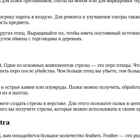
 для атаки противников, охоты на мобов или для маркировки тер
игроку парить в воздухе. Для ремонта и улучшения элитры такж
сть предмета.
других птиц. Выращивайте их, чтобы иметь постоянный источник
путем обмена с торговцами в деревнях.
ft. Один из основных компонентов стрелы — это перо птицы. Что
ить перо после убийства. Чем больше птиц вы убьете, тем больш
и и острые камни или изумруды. Палки можно получить, обработ
 их в шахтах.
жете создать стрелы в верстаке. Для этого положите палки в це
того вы получите стрелы, которые можно использовать в своем л
tra
t, вам понадобится большое количество feathers. Feather — это 