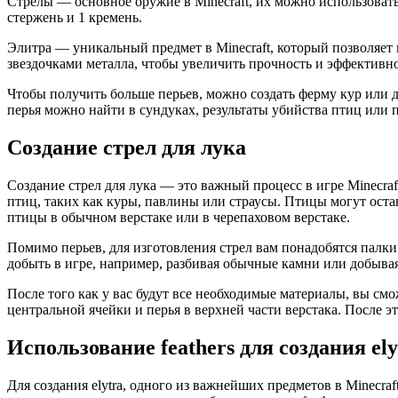
Стрелы — основное оружие в Minecraft, их можно использовать
стержень и 1 кремень.
Элитра — уникальный предмет в Minecraft, который позволяет 
звездочками металла, чтобы увеличить прочность и эффективно
Чтобы получить больше перьев, можно создать ферму кур или 
перья можно найти в сундуках, результаты убийства птиц или 
Создание стрел для лука
Создание стрел для лука — это важный процесс в игре Minecra
птиц, таких как куры, павлины или страусы. Птицы могут остав
птицы в обычном верстаке или в черепаховом верстаке.
Помимо перьев, для изготовления стрел вам понадобятся палк
добыть в игре, например, разбивая обычные камни или добывая
После того как у вас будут все необходимые материалы, вы смо
центральной ячейки и перья в верхней части верстака. После э
Использование feathers для создания ely
Для создания elytra, одного из важнейших предметов в Minecraf