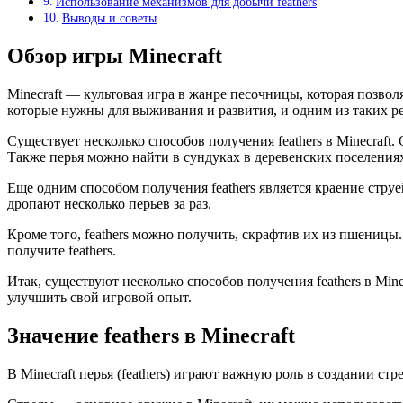
Использование механизмов для добычи feathers
Выводы и советы
Обзор игры Minecraft
Мinecraft — культовая игра в жанре песочницы, которая позвол
которые нужны для выживания и развития, и одним из таких рес
Существует несколько способов получения feathers в Minecraft
Также перья можно найти в сундуках в деревенских поселения
Еще одним способом получения feathers является краение стру
дропают несколько перьев за раз.
Кроме того, feathers можно получить, скрафтив их из пшениц
получите feathers.
Итак, существуют несколько способов получения feathers в Minec
улучшить свой игровой опыт.
Значение feathers в Minecraft
В Minecraft перья (feathers) играют важную роль в создании с