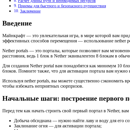
Расчет длины пути и необходимых ресурсов
Приемы для быстрого и безопасного путешествия
Заключение
Введение
Майнкрафт — это увлекательная игра, в мире которой вам прид
эффективных способов перемещения — использование nether por
Nether portals — это порталы, которые позволяют вам мгновен
расстояния, ведь 1 блок в Nether эквивалентен 8 блокам в обыч
Для создания Nether portal вам понадобятся как минимум 10 бл
блоков. Помните также, что для активации портала вам нужно 
Используя nether portals, вы можете существенно сэкономить 
чтобы избежать неприятных сюрпризов.
Начальные шаги: построение первого п
Перед тем как начать строить свой первый портал в Nether, в
Добыча обсидиана — нужно найти лаву и воду для его со
Заклинание огня — для активации портала;