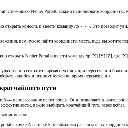
raft с помощью Nether Portals, можно использовать координаты.
 открыть консоль и ввести команду /tp ~ ~ ~. Это позволит ув
оложения, вам нужно найти координаты места, куда вы хотите п
 открыть Nether Portal и ввести команду /tp [X] [Y] [Z], где [X]
ущественно сократить время и усилия при пересечении больших р
збежать ошибок и неприятностей во время перемещения.
 кратчайшего пути
ft — использование nether portals. Они позволяют значительно 
 эффективности, важно выбирать кратчайший путь через nether.
жных моментов:
 portal в точке А и точке Б, необходимо рассчитать их координа