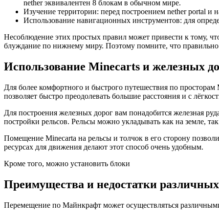
nether эквивалентен 8 блокам в обычном мире.
Изучение территории: перед построением nether portal и
Использование навигационных инструментов: для определ
Несоблюдение этих простых правил может привести к тому, что
блуждание по нижнему миру. Поэтому помните, что правильно 
Использование Minecarts и железных д
Для более комфортного и быстрого путешествия по просторам 
позволяет быстро преодолевать большие расстояния и с лёгкост
Для построения железных дорог вам понадобится железная руда
постройки рельсов. Рельсы можно укладывать как на земле, так 
Помещение Minecarta на рельсы и толчок в его сторону позвол
ресурсах для движения делают этот способ очень удобным.
Кроме того, можно установить блоки
Преимущества и недостатки различных
Перемещение по Майнкрафт может осуществляться различными 