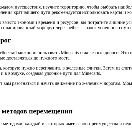
 началом путешествия, изучите территорию, чтобы выбрать наибо
ения кратчайшего пути рекомендуется использовать карты и ком
 вместо экономии времени и ресурсов, вы потратите лишние усил
спланированный маршрут через nether — залог успешного путеше
орог
Minecraft можно использовать Minecarts и железные дороги. Это
ью доставляться до нужного места.
, которую нужно переплавить в железные слитки. Затем из слит
и в воздухе, создавая удобные пути для Minecarts.
ит вам разогнаться и начать движение по железным дорогам. Мо
 методов перемещения
методами, каждый из которых имеет свои преимущества и недо