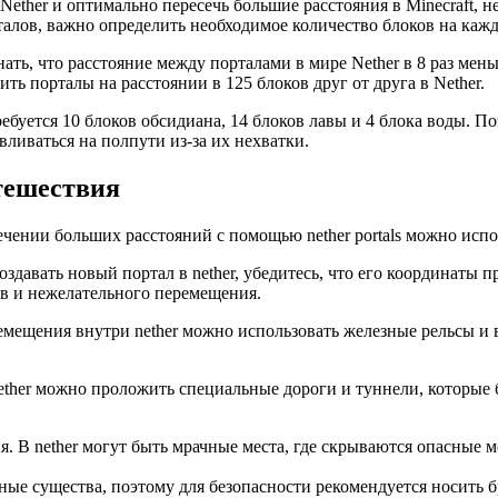
ether и оптимально пересечь большие расстояния в Minecraft, н
рталов, важно определить необходимое количество блоков на каж
ть, что расстояние между порталами в мире Nether в 8 раз мень
ить порталы на расстоянии в 125 блоков друг от друга в Nether.
ебуется 10 блоков обсидиана, 14 блоков лавы и 4 блока воды. П
вливаться на полпути из-за их нехватки.
тешествия
сечении больших расстояний с помощью nether portals можно ис
оздавать новый портал в nether, убедитесь, что его координаты
в и нежелательного перемещения.
ремещения внутри nether можно использовать железные рельсы и
nether можно проложить специальные дороги и туннели, которые 
. В nether могут быть мрачные места, где скрываются опасные 
асные существа, поэтому для безопасности рекомендуется носить 