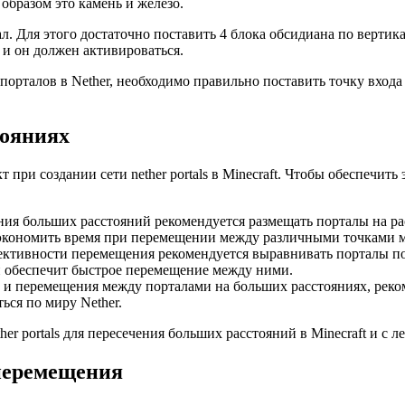
бразом это камень и железо.
ал. Для этого достаточно поставить 4 блока обсидиана по вертик
 и он должен активироваться.
орталов в Nether, необходимо правильно поставить точку входа
тояниях
при создании сети nether portals в Minecraft. Чтобы обеспечит
ия больших расстояний рекомендуется размещать порталы на рас
 сэкономить время при перемещении между различными точками 
ективности перемещения рекомендуется выравнивать порталы по
 обеспечит быстрое перемещение между ними.
 и перемещения между порталами на больших расстояниях, реко
ься по миру Nether.
her portals для пересечения больших расстояний в Minecraft и 
 перемещения