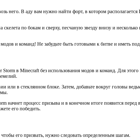
возь него. В аду вам нужно найти форт, в котором располагаетс
 скелета по бокам и сверху, песчаную звезду внизу и несколько
з модов и команд! Не забудьте быть готовыми к битве и иметь п
 Storm в Minecraft без использования модов и команд. Для этого
земелий.
вии или в стеклянном блоке. Затем, добавьте вокруг головы ведь
ьмы.
orm начнет процесс призыва и в конечном итоге появится перед в
жете его победить.
и чтобы его призвать, нужно следовать определенным шагам.