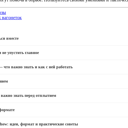
озы
х вагонеток
ься вместе
и не упустить главное
 что важно знать и как с ней работать
нием
о важно знать перед отплытием
 формате
how: идеи, формат и практические советы