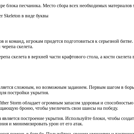
етыре блока песчаника. Место сбора всех необходимых материало
r Skeleton в виде буквы
дов и команд, игрокам придется подготовиться к серьезной битве.
 черепа скелета.
епа скелета в верхней части крафтового стола, а кости скелета в
является сложным, но возможным заданием. Первым шагом в борь
 для постройки укрытия.
ither Storm обладает огромным запасом здоровья и способност
ищающую броню, чтобы увеличить свои шансы на победу.
 является построение укрытия. Используйте блоки, чтобы создат
яния и минимизировать урон от его атак.
огут помочь в борьбе. Пользуйтесь своими умениями и тактическ