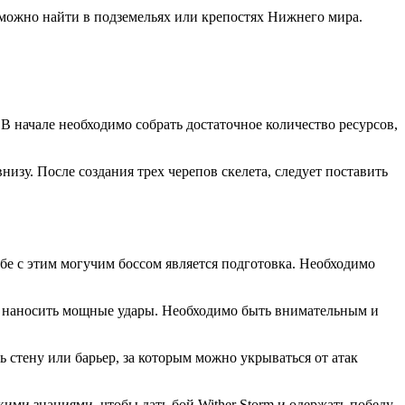
в можно найти в подземельях или крепостях Нижнего мира.
 В начале необходимо собрать достаточное количество ресурсов,
низу. После создания трех черепов скелета, следует поставить
бе с этим могучим боссом является подготовка. Необходимо
ью наносить мощные удары. Необходимо быть внимательным и
ь стену или барьер, за которым можно укрываться от атак
ими знаниями, чтобы дать бой Wither Storm и одержать победу.