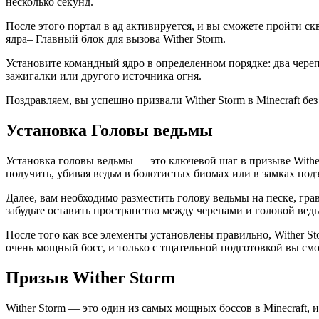
несколько секунд.
После этого портал в ад активируется, и вы сможете пройти ск
ядра– Главный блок для вызова Wither Storm.
Установите командный ядро в определенном порядке: два черепа
зажигалки или другого источника огня.
Поздравляем, вы успешно призвали Wither Storm в Minecraft бе
Установка Головы ведьмы
Установка головы ведьмы — это ключевой шаг в призыве Wither
получить, убивая ведьм в болотистых биомах или в замках под
Далее, вам необходимо разместить голову ведьмы на песке, гра
забудьте оставить пространство между черепами и головой вед
После того как все элементы установлены правильно, Wither St
очень мощный босс, и только с тщательной подготовкой вы смо
Призыв Wither Storm
Wither Storm — это один из самых мощных боссов в Minecraft, 