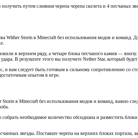
 получить путем слияния черепа черепа скелета и 4 песчаных зв
а Wither Storm в Minecraft без использования модов и команд. Д
е.
 нежили в верхнем ряду, а четыре блока песчаного камня — вниз
ра. В результате этого вы получите Nether Star, который будет
с, и вам следует быть готовым к сильному сопротивлению со сто
 достаточным опытом в игре.
r Storm в Minecraft без использования модов и команд, важно с
оба.
 собрать необходимое количество обсидиана и разместить блоки 
счанных звезды. Поставьте черепа на верхних блоках портала, з