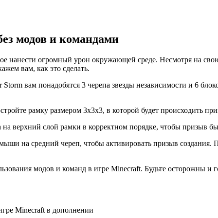
 без модов и командами
бное нанести огромный урон окружающей среде. Несмотря на свою
ажем вам, как это сделать.
er Storm вам понадобятся 3 черепа звезды независимости и 6 бл
стройте рамку размером 3x3x3, в которой будет происходить приз
па на верхний слой рамки в корректном порядке, чтобы призыв 
мыши на средний череп, чтобы активировать призыв создания. По
льзования модов и команд в игре Minecraft. Будьте осторожны и
игре Minecraft в дополнении