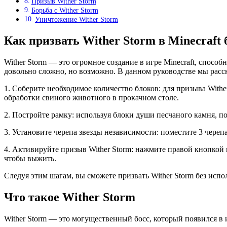
Призыв Wither Storm
Борьба с Wither Storm
Уничтожение Wither Storm
Как призвать Wither Storm в Minecraft
Wither Storm — это огромное создание в игре Minecraft, спосо
довольно сложно, но возможно. В данном руководстве мы расск
1. Соберите необходимое количество блоков: для призыва With
обработки свиного животного в прокачном столе.
2. Постройте рамку: используя блоки души песчаного камня, по
3. Установите черепа звезды независимости: поместите 3 чере
4. Активируйте призыв Wither Storm: нажмите правой кнопкой 
чтобы выжить.
Следуя этим шагам, вы сможете призвать Wither Storm без испо
Что такое Wither Storm
Wither Storm — это могущественный босс, который появился в 