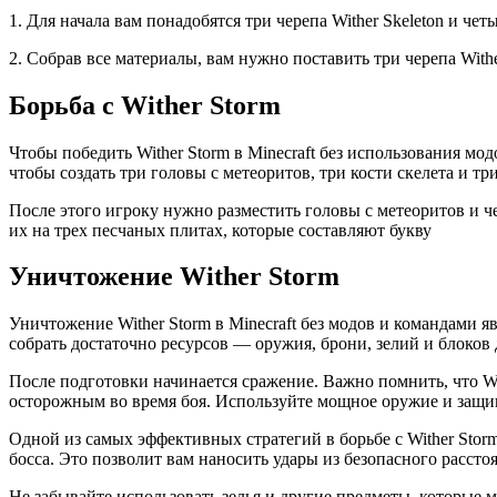
1. Для начала вам понадобятся три черепа Wither Skeleton и ч
2. Собрав все материалы, вам нужно поставить три черепа Withe
Борьба с Wither Storm
Чтобы победить Wither Storm в Minecraft без использования мо
чтобы создать три головы с метеоритов, три кости скелета и три
После этого игроку нужно разместить головы с метеоритов и чер
их на трех песчаных плитах, которые составляют букву
Уничтожение Wither Storm
Уничтожение Wither Storm в Minecraft без модов и командами 
собрать достаточно ресурсов — оружия, брони, зелий и блоков
После подготовки начинается сражение. Важно помнить, что W
осторожным во время боя. Используйте мощное оружие и защ
Одной из самых эффективных стратегий в борьбе с Wither Storm
босса. Это позволит вам наносить удары из безопасного рассто
Не забывайте использовать зелья и другие предметы, которые м