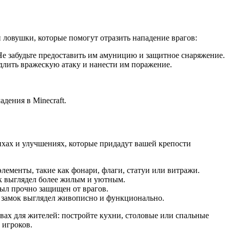
и ловушки, которые помогут отразить нападение врагов:
. Не забудьте предоставить им амуницию и защитное снаряжение.
едлить вражескую атаку и нанести им поражение.
дения в Minecraft.
ихах и улучшениях, которые придадут вашей крепости
лементы, такие как фонари, флаги, статуи или витражи.
ок выглядел более жилым и уютным.
был прочно защищен от врагов.
ш замок выглядел живописно и функционально.
твах для жителей: постройте кухни, столовые или спальные
 игроков.