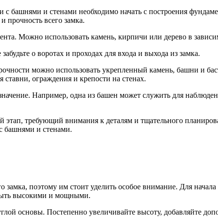
ти с башнями и стенами необходимо начать с построения фундаме
 и прочность всего замка.
мента. Можно использовать камень, кирпичи или дерево в завис
забудьте о воротах и проходах для входа и выхода из замка.
прочности можно использовать укрепленный камень, башни и ба
я ставни, ограждения и крепости на стенах.
начение. Например, одна из башен может служить для наблюдени
 этап, требующий внимания к деталям и тщательного планирова
 с башнями и стенами.
 замка, поэтому им стоит уделить особое внимание. Для начала
 быть высокими и мощными.
углой основы. Постепенно увеличивайте высоту, добавляйте до