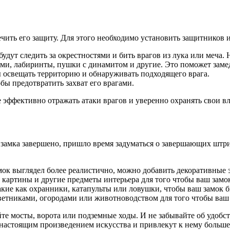
ечить его защиту. Для этого необходимо установить защитников 
будут следить за окрестностями и бить врагов из лука или меча
нями, лабиринты, пушки с динамитом и другие. Это поможет зам
бы освещать территорию и обнаруживать подходящего врага.
обы предотвратить захват его врагами.
ффективно отражать атаки врагов и уверенно охранять свои вла
о замка завершено, пришло время задуматься о завершающих штр
ок выглядел более реалистично, можно добавить декоративные э
, картины и другие предметы интерьера для того чтобы ваш зам
акие как охранники, катапульты или ловушки, чтобы ваш замок 
цветниками, огородами или животноводством для того чтобы ва
йте мосты, ворота или подземные ходы. И не забывайте об удобс
настоящим произведением искусства и привлекут к нему больше