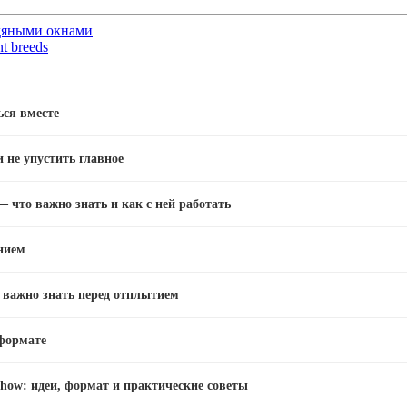
едяными окнами
t breeds
ься вместе
и не упустить главное
 что важно знать и как с ней работать
нием
о важно знать перед отплытием
 формате
how: идеи, формат и практические советы