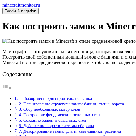
minecraftmonitor.ru
Toggle Navigation
Как построить замок в Minecr
Майнкрафт — это удивительная песочница, которая позволяет 
Построить свой собственный мощный замок с башнями и стенам
Minecraft в стиле средневековой крепости, чтобы ваше владен
Содержание
1. Выбор места для строительства замка
2. Планирование структуры замка: башни, стены, ворота
3. Сбор необходимых материалов
4. Построение фундамента и основных стен
5. Создание башен и башенных стен
6. Добавление ворот и системы обороны
7. Декорирование замка: флаги, светильники, растения