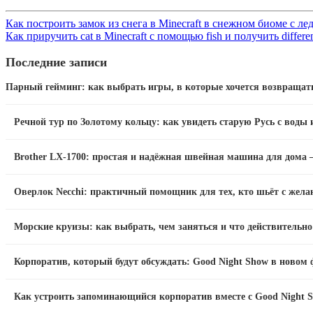
Как построить замок из снега в Minecraft в снежном биоме с л
Как приручить cat в Minecraft с помощью fish и получить differen
Последние записи
Парный гейминг: как выбрать игры, в которые хочется возвращат
Речной тур по Золотому кольцу: как увидеть старую Русь с воды 
Brother LX-1700: простая и надёжная швейная машина для дома —
Оверлок Necchi: практичный помощник для тех, кто шьёт с жела
Морские круизы: как выбрать, чем заняться и что действительн
Корпоратив, который будут обсуждать: Good Night Show в новом
Как устроить запоминающийся корпоратив вместе с Good Night S