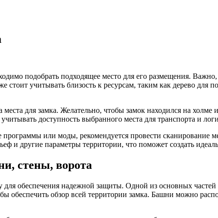
а
обходимо подобрать подходящее место для его размещения. Важно
е стоит учитывать близость к ресурсам, таким как дерево для п
а места для замка. Желательно, чтобы замок находился на холм
 учитывать доступность выбранного места для транспорта и лог
е программы или моды, рекомендуется провести сканирование ме
ьеф и другие параметры территории, что поможет создать идеал
и, стены, ворота
уру для обеспечения надежной защиты. Одной из основных часте
бы обеспечить обзор всей территории замка. Башни можно распол