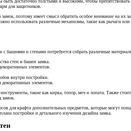
ы быть достаточно толстыми и высокими, чтобы препятствоват
арм для защитников.
 в замок, поэтому имеет смысл обратить особое внимание на их 
ожно использовать различные механизмы, такие как рычаги или 
сти с башнями и стенами потребуется собрать различные материа
тва стен и башен замка.
декоративных элементов.
обов внутри постройки.
я декоративных элементов.
инструменты, такие как кирка, топор, меч и лопата. Также стои
 замок.
рсов для крафта дополнительных предметов, которые могут понадо
 плана постройки и детального изучения дизайна замка.
стен